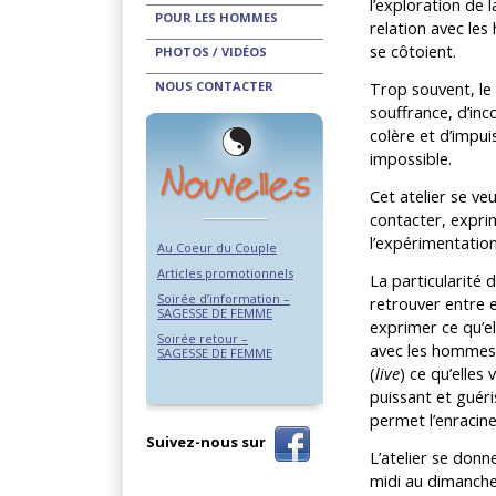
l’exploration de 
POUR LES HOMMES
relation avec les
se côtoient.
PHOTOS / VIDÉOS
Trop souvent, l
NOUS CONTACTER
souffrance, d’in
colère et d’impuis
impossible.
Cet atelier se v
contacter, exprim
l’expérimentation
Au Coeur du Couple
Articles promotionnels
La particularité
Soirée d’information –
retrouver entre e
SAGESSE DE FEMME
exprimer ce qu’e
Soirée retour –
avec les hommes. 
SAGESSE DE FEMME
(
live
) ce qu’elles
puissant et guér
permet l’enracine
Suivez-nous sur
L’atelier se donn
midi au dimanche