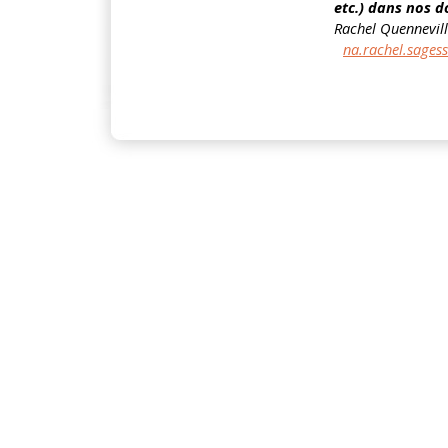
etc.) dans nos do
Rachel Quennevil
na.rachel.sage